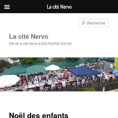
La cité Nervo
Aller
au
Rech
contenu
principal
La cité Nervo
Site de la cité Nervo à ESCAUDAIN (59124)
Noël des enfants