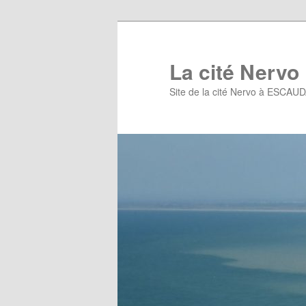
Aller
au
contenu
La cité Nervo
principal
Site de la cité Nervo à ESCAU