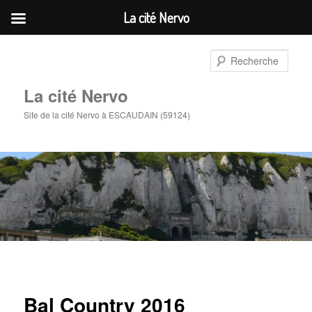
La cité Nervo
Aller
au
Rech
contenu
principal
La cité Nervo
Site de la cité Nervo à ESCAUDAIN (59124)
Bal Country 2016