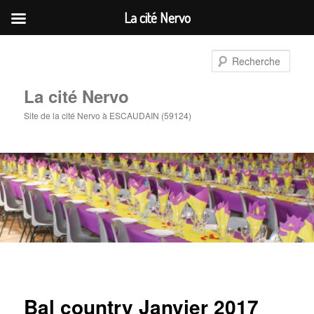
La cité Nervo
Aller
au
Rech
contenu
principal
La cité Nervo
Site de la cité Nervo à ESCAUDAIN (59124)
Bal country Janvier 2017